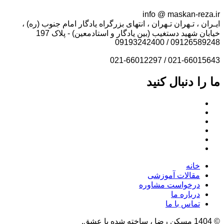
info @ maskan-reza.ir
ایـران ، تـهران تـهران ، انتهای بزرگراه یادگار امام جنوب (ره) ،
خیابان شهید دستغیب (بین یادگار و استادمعین) - پلاک 197
09126589248 / 09193242400
021-66015643 / 021-66012297
ما را دنبال کنید
خانه
مقالات آموزشی
درخواست مشاوره
درباره ما
تماس با ما
© 1404 مسکن رضا ، ساخته شده با عشق.