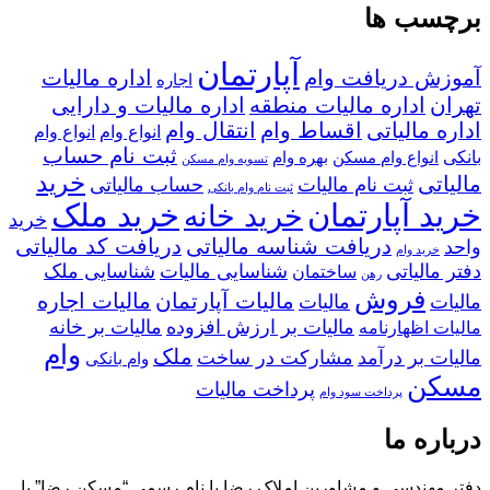
برچسب ها
آپارتمان
آموزش دریافت وام
اداره مالیات
اجاره
تهران
اداره مالیات منطقه
اداره مالیات و دارایی
اداره مالیاتی
اقساط وام
انتقال وام
انواع وام
انواع وام
ثبت نام حساب
بانکی
انواع وام مسکن
بهره وام
تسویه وام مسکن
خرید
مالیاتی
ثبت نام مالیات
حساب مالیاتی
ثبت نام وام بانکی
خرید آپارتمان
خرید ملک
خرید خانه
خرید
دریافت شناسه مالیاتی
دریافت کد مالیاتی
واحد
خرید وام
دفتر مالیاتی
شناسایی مالیات
شناسایی ملک
ساختمان
رهن
فروش
مالیات آپارتمان
مالیات اجاره
مالیات
مالیات
مالیات بر ارزش افزوده
مالیات بر خانه
مالیات اظهارنامه
وام
ملک
مالیات بر درآمد
مشارکت در ساخت
وام بانکی
مسکن
پرداخت مالیات
پرداخت سود وام
درباره ما
دفتر مهندسی و مشاورین املاک رضا با نام رسمی “مسکن رضا” با