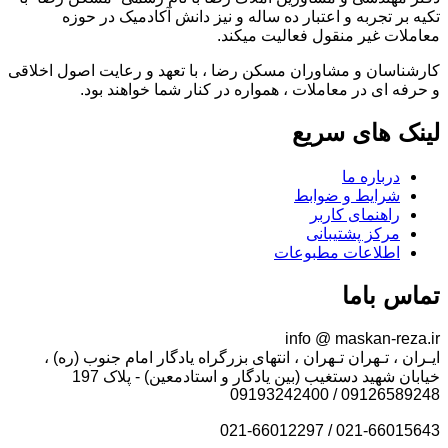
تکیه بر تجربه و اعتبار ده ساله و نیز دانش آکادمیک در حوزه
معاملات غیر منقول فعالیت میکند.
کارشناسان و مشاوران مسکن رضا ، با تعهد و رعایت اصول اخلاقی
و حرفه ای در معاملات ، همواره در کنار شما خواهند بود.
لینک های سریع
درباره ما
شرایط و ضوابط
راهنمای کاربر
مرکز پشتیبانی
اطلاعات مطبوعات
تماس باما
info @ maskan-reza.ir
ایـران ، تـهران تـهران ، انتهای بزرگراه یادگار امام جنوب (ره) ،
خیابان شهید دستغیب (بین یادگار و استادمعین) - پلاک 197
09126589248 / 09193242400
021-66015643 / 021-66012297