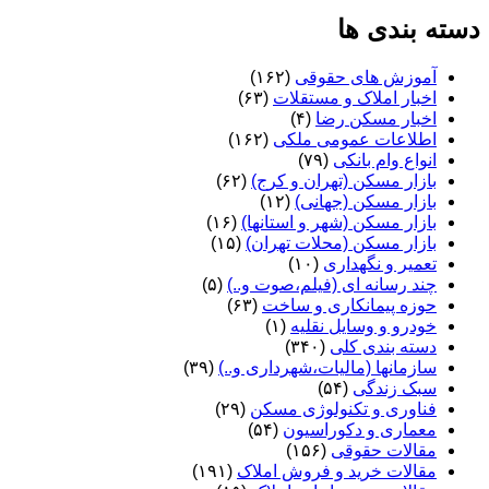
دسته بندی ها
آموزش های حقوقی
(۱۶۲)
اخبار املاک و مستقلات
(۶۳)
اخبار مسکن رضا
(۴)
اطلاعات عمومی ملکی
(۱۶۲)
انواع وام بانکی
(۷۹)
بازار مسکن (تهران و کرج)
(۶۲)
بازار مسکن (جهانی)
(۱۲)
بازار مسکن (شهر و استانها)
(۱۶)
بازار مسکن (محلات تهران)
(۱۵)
تعمیر و نگهداری
(۱۰)
چند رسانه ای (فیلم،صوت و..)
(۵)
حوزه پیمانکاری و ساخت
(۶۳)
خودرو و وسایل نقلیه
(۱)
دسته بندی کلی
(۳۴۰)
سازمانها (مالیات،شهرداری و..)
(۳۹)
سبک زندگی
(۵۴)
فناوری و تکنولوژی مسکن
(۲۹)
معماری و دکوراسیون
(۵۴)
مقالات حقوقی
(۱۵۶)
مقالات خرید و فروش املاک
(۱۹۱)