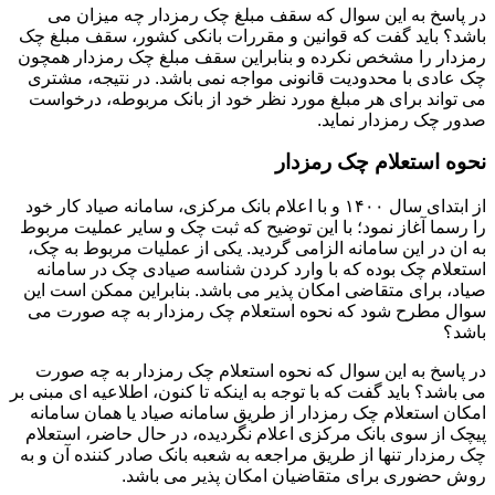
در پاسخ به این سوال که سقف مبلغ چک رمزدار چه میزان می
باشد؟ باید گفت که قوانین و مقررات بانکی کشور، سقف مبلغ چک
رمزدار را مشخص نکرده و بنابراین سقف مبلغ چک رمزدار همچون
چک عادی با محدودیت قانونی مواجه نمی باشد. در نتیجه، مشتری
می تواند برای هر مبلغ مورد نظر خود از بانک مربوطه، درخواست
صدور چک رمزدار نماید.
نحوه استعلام چک رمزدار
از ابتدای سال ۱۴۰۰ و با اعلام بانک مرکزی، سامانه صیاد کار خود
را رسما آغاز نمود؛ با این توضیح که ثبت چک و سایر عملیت مربوط
به ان در این سامانه الزامی گردید. یکی از عملیات مربوط به چک،
استعلام چک بوده که با وارد کردن شناسه صیادی چک در سامانه
صیاد، برای متقاضی امکان پذیر می باشد. بنابراین ممکن است این
سوال مطرح شود که نحوه استعلام چک رمزدار به چه صورت می
باشد؟
در پاسخ به این سوال که نحوه استعلام چک رمزدار به چه صورت
می باشد؟ باید گفت که با توجه به اینکه تا کنون، اطلاعیه ای مبنی بر
امکان استعلام چک رمزدار از طریق سامانه صیاد یا همان سامانه
پیچک از سوی بانک مرکزی اعلام نگردیده، در حال حاضر، استعلام
چک رمزدار تنها از طریق مراجعه به شعبه بانک صادر کننده آن و به
روش حضوری برای متقاضیان امکان پذیر می باشد.