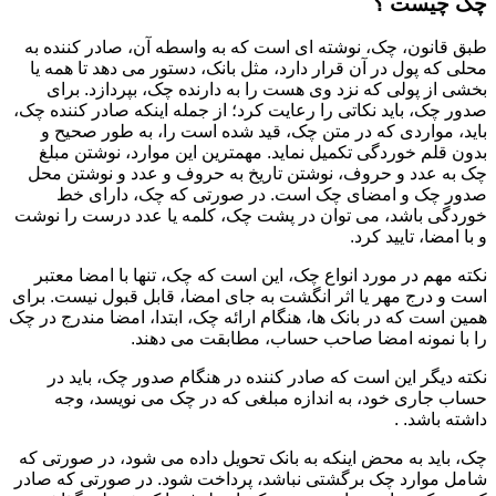
چک چیست ؟
طبق قانون، چک، نوشته ای است که به واسطه آن، صادر کننده به
محلی که پول در آن قرار دارد، مثل بانک، دستور می دهد تا همه یا
بخشی از پولی که نزد وی هست را به دارنده چک، بپردازد. برای
صدور چک، باید نکاتی را رعایت کرد؛ از جمله اینکه صادر کننده چک،
باید، مواردی که در متن چک، قید شده است را، به طور صحیح و
بدون قلم خوردگی تکمیل نماید. مهمترین این موارد، نوشتن مبلغ
چک به عدد و حروف، نوشتن تاریخ به حروف و عدد و نوشتن محل
صدور چک و امضای چک است. در صورتی که چک، دارای خط
خوردگی باشد، می توان در پشت چک، کلمه یا عدد درست را نوشت
و با امضا، تایید کرد.
نکته مهم در مورد انواع چک، این است که چک، تنها با امضا معتبر
است و درج مهر یا اثر انگشت به جای امضا، قابل قبول نیست. برای
همین است که در بانک ها، هنگام ارائه چک، ابتدا، امضا مندرج در چک
را با نمونه امضا صاحب حساب، مطابقت می دهند.
نکته دیگر این است که صادر کننده در هنگام صدور چک، باید در
حساب جاری خود، به اندازه مبلغی که در چک می نویسد، وجه
داشته باشد. .
چک، باید به محض اینکه به بانک تحویل داده می شود، در صورتی که
شامل موارد چک برگشتی نباشد، پرداخت شود. در صورتی که صادر