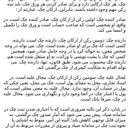
چک، هر چک ارکانی دارد و برای صادر کردن هر ورق چک، باید سه
رکن مهم وجود داشته باشند. بنابراین، ارکان چک، عبارتند از :
صادر کننده چک: اولین رکن از ارکان چک، صادر کننده چک است. در
واقع، او شخصی است که صاحب حساب است و ورق چک را تکمیل
و امضا می کند.
دارنده چک: دومین رکن از ارکان چک، دارنده چک است. دارنده،
کسی است که چک برای او صادر شده است. چک، می تواند در وجه
شخص معین، به حواله کرد یا در وجه حامل صادر شود، همچنین
کسی که چک با پشت نویسی یا وراثت، به او منتقل شده است هم،
دارنده چک محسوب می شود. طبق قانون، تنها، دارنده چک، می
تواند اقدام به شکایت کیفری از چک برگشتی کند.
مُحال علیه چک: سومین رکن از ارکان چک، محال علیه است. در
اسناد تجاری، محل به معنای پول است. چک بی محل، یعنی چکی که
پول در حساب آن، وجود ندارد. محال علیه، به معنی محلی است که
پول یا اعتبار چک، در آنجا وجود دارد و نگهداری می شود. محال علیه
در چک، صرفا بانک است.
در پایان، ذکر این نکته ضروری است که با اجباری شدن ثبت چک در
سامانه صیاد، پیش بینی می شود که آمار صدور چک برگشتی، به
میزان قابل توجهی کاهش یابد؛ البته این امر، منوط به آشنایی با
نحوه ثبت چک در سامانه صیاد و پیروی از مقررات مربوط به آن از