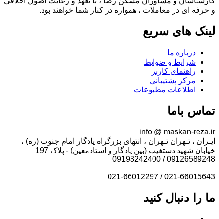
کارشناسان و مشاوران مسکن رضا ، با تعهد و رعایت اصول اخلاقی
و حرفه ای در معاملات ، همواره در کنار شما خواهند بود.
لینک های سریع
درباره ما
شرایط و ضوابط
راهنمای کاربر
مرکز پشتیبانی
اطلاعات مطبوعات
تماس باما
info @ maskan-reza.ir
ایـران ، تـهران تـهران ، انتهای بزرگراه یادگار امام جنوب (ره) ،
خیابان شهید دستغیب (بین یادگار و استادمعین) - پلاک 197
09126589248 / 09193242400
021-66015643 / 021-66012297
ما را دنبال کنید