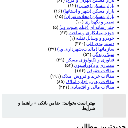
بازار مسکن (تهران و کرج)
(۶۲)
بازار مسکن (جهانی)
(۱۲)
بازار مسکن (شهر و استانها)
(۱۶)
بازار مسکن (محلات تهران)
(۱۵)
تعمیر و نگهداری
(۱۰)
چند رسانه ای (فیلم،صوت و..)
(۵)
حوزه پیمانکاری و ساخت
(۶۳)
خودرو و وسایل نقلیه
(۱)
دسته بندی کلی
(۳۴۰)
سازمانها (مالیات،شهرداری و..)
(۳۹)
سبک زندگی
(۵۴)
فناوری و تکنولوژی مسکن
(۲۹)
معماری و دکوراسیون
(۵۴)
مقالات حقوقی
(۱۵۶)
مقالات خرید و فروش املاک
(۱۹۱)
مقالات رهن و اجاره املاک
(۸۵)
مقالات مالی و اقتصادی
(۲۳۱)
بهتر است بخوانید:
ضامن بانکی + راهنما و
شرایط
جدیدترین مطالب