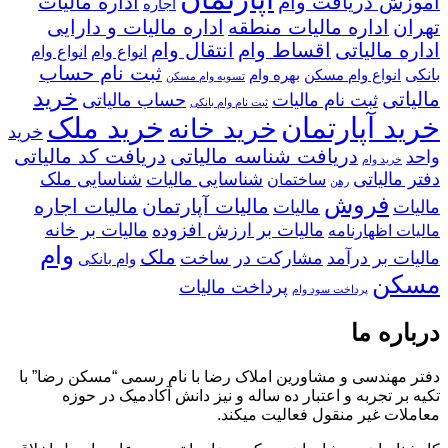
آموزش دریافت وام
اداره مالیات
اجاره
تهران
اداره مالیات منطقه
اداره مالیات و دارایی
اداره مالیاتی
اقساط وام
انتقال وام
انواع وام
انواع وام
ثبت نام حساب
بانکی
انواع وام مسکن
بهره وام
تسویه وام مسکن
خرید
مالیاتی
ثبت نام مالیات
حساب مالیاتی
ثبت نام وام بانکی
خرید آپارتمان
خرید ملک
خرید خانه
خرید
دریافت شناسه مالیاتی
دریافت کد مالیاتی
واحد
خرید وام
دفتر مالیاتی
شناسایی مالیات
شناسایی ملک
ساختمان
رهن
فروش
مالیات آپارتمان
مالیات اجاره
مالیات
مالیات
مالیات بر ارزش افزوده
مالیات بر خانه
مالیات اظهارنامه
وام
ملک
مالیات بر درآمد
مشارکت در ساخت
وام بانکی
مسکن
پرداخت مالیات
پرداخت سود وام
درباره ما
دفتر مهندسی و مشاورین املاک رضا با نام رسمی “مسکن رضا” با
تکیه بر تجربه و اعتبار ده ساله و نیز دانش آکادمیک در حوزه
معاملات غیر منقول فعالیت میکند.