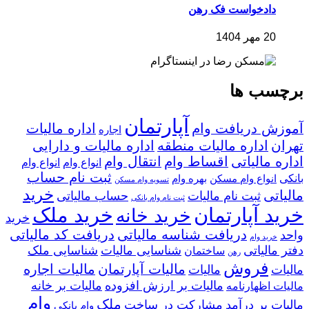
دادخواست فک رهن
20 مهر 1404
برچسب ها
آپارتمان
آموزش دریافت وام
اداره مالیات
اجاره
تهران
اداره مالیات منطقه
اداره مالیات و دارایی
اداره مالیاتی
اقساط وام
انتقال وام
انواع وام
انواع وام
ثبت نام حساب
بانکی
انواع وام مسکن
بهره وام
تسویه وام مسکن
خرید
مالیاتی
ثبت نام مالیات
حساب مالیاتی
ثبت نام وام بانکی
خرید آپارتمان
خرید ملک
خرید خانه
خرید
دریافت شناسه مالیاتی
دریافت کد مالیاتی
واحد
خرید وام
دفتر مالیاتی
شناسایی مالیات
شناسایی ملک
ساختمان
رهن
فروش
مالیات آپارتمان
مالیات اجاره
مالیات
مالیات
مالیات بر ارزش افزوده
مالیات بر خانه
مالیات اظهارنامه
وام
ملک
مالیات بر درآمد
مشارکت در ساخت
وام بانکی