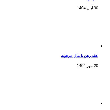
30 آبان 1404
عقد رهن یا مال مرهونه
20 مهر 1404