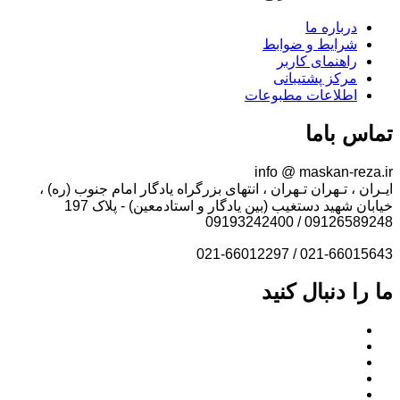
درباره ما
شرایط و ضوابط
راهنمای کاربر
مرکز پشتیبانی
اطلاعات مطبوعات
تماس باما
info @ maskan-reza.ir
ایـران ، تـهران تـهران ، انتهای بزرگراه یادگار امام جنوب (ره) ،
خیابان شهید دستغیب (بین یادگار و استادمعین) - پلاک 197
09126589248 / 09193242400
021-66015643 / 021-66012297
ما را دنبال کنید