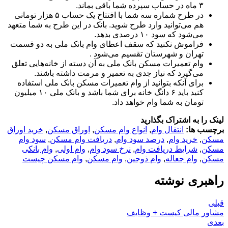
۳ ماه در حساب سپرده شما باقی بماند.
در طرح شماره سه شما با افتتاح یک حساب ۵ هزار تومانی
هم می‌توانید وارد طرح شوید. بانک در این طرح به شما متعهد
می‌شود که سود ۱۰ درصدی بدهد.
فراموش نکنید که سقف اعطای وام بانک ملی به دو قسمت
تهران و شهرستان تقسیم می‌شود .
وام تعمیرات مسکن بانک ملی به آن دسته از خانه‌هایی تعلق
می‌گیرد که نیاز جدی به تعمیر و مرمت داشته باشند.
برای آنکه بتوانید از وام تعمیرات مسکن بانک ملی استفاده
کنید باید ۶ دانگ خانه برای شما باشد و بانک ملی ۱۰ میلیون
تومان به شما وام خواهد داد.
لینک را به اشتراک بگذارید
برچسب ها:
انتقال وام
,
انواع وام مسکن
,
اوراق مسکن
,
خرید اوراق
مسکن
,
خرید وام
,
درصد سود وام
,
دریافت وام مسکن
,
سود وام
مسکن
,
شرایط دریافت وام
,
نرخ سود وام
,
وام اولی
,
وام بانکی
مسکن
,
وام جعاله
,
وام ذوجین
,
وام مسکن
,
وام مسکن چیست
راهبری نوشته
قبلی
مشاور مالی کیست + وظایف
بعدی