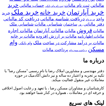
خرید
مالیاتی
ثبت نام مالیات
حساب مالیاتی
ثبت نام وام بانکی
خرید آپارتمان
خرید ملک
خرید خانه
خرید
دریافت شناسه مالیاتی
دریافت کد مالیاتی
واحد
خرید وام
دفتر مالیاتی
شناسایی مالیات
شناسایی ملک
ساختمان
رهن
فروش
مالیات آپارتمان
مالیات اجاره
مالیات
مالیات
مالیات بر ارزش افزوده
مالیات بر خانه
مالیات اظهارنامه
وام
ملک
مالیات بر درآمد
مشارکت در ساخت
وام بانکی
مسکن
پرداخت مالیات
پرداخت سود وام
درباره ما
دفتر مهندسی و مشاورین املاک رضا با نام رسمی “مسکن رضا” با
تکیه بر تجربه و اعتبار ده ساله و نیز دانش آکادمیک در حوزه
معاملات غیر منقول فعالیت میکند.
کارشناسان و مشاوران مسکن رضا ، با تعهد و رعایت اصول اخلاقی
و حرفه ای در معاملات ، همواره در کنار شما خواهند بود.
لینک های سریع