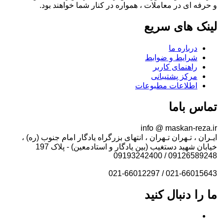
و حرفه ای در معاملات ، همواره در کنار شما خواهند بود.
لینک های سریع
درباره ما
شرایط و ضوابط
راهنمای کاربر
مرکز پشتیبانی
اطلاعات مطبوعات
تماس باما
info @ maskan-reza.ir
ایـران ، تـهران تـهران ، انتهای بزرگراه یادگار امام جنوب (ره) ،
خیابان شهید دستغیب (بین یادگار و استادمعین) - پلاک 197
09126589248 / 09193242400
021-66015643 / 021-66012297
ما را دنبال کنید