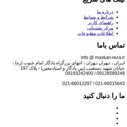
درباره ما
شرایط و ضوابط
راهنمای کاربر
مرکز پشتیبانی
اطلاعات مطبوعات
تماس باما
info @ maskan-reza.ir
ایـران ، تـهران تـهران ، انتهای بزرگراه یادگار امام جنوب (ره) ،
خیابان شهید دستغیب (بین یادگار و استادمعین) - پلاک 197
09126589248 / 09193242400
021-66015643 / 021-66012297
ما را دنبال کنید