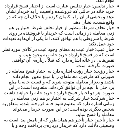
انجام دهد.
خیار تدلیس: خیار تدلیس عبارت است از اختیار فسخ قرارداد
خرید خانه در حالتی که فروشنده واقعیت را به خریدار نشان
ندهد و بخشی از آن را یا کتمان کرده و یا خلاف آن چه که در
واقع هست، نشان دهد.
خیار تخلف شرط: منظور از خیار تخلف شرط اختیار بر هم
زدن معامله در زمانی است که خریدار یا فروشنده بر روی
شرط یا شروطی با هم توافق کنند، اما یکی از آن‌ها به تعهدات
خود عمل نکند.
خیار عیب: خیار عیب به معنای وجود عیب در کالای مورد نظر
است که در فسخ قرارداد خرید خانه، به وجود عیب و
نقص‌هایی در خانه اشاره دارد که قبلاً درباره‌ی آن توافقی
صورت نگرفته است.
خیار رؤیت: خیار رؤیت اشاره دارد به اختیار فسخ معامله در
صورتی که طرفین، معامله‌ای را با مبلغ معین انجام داده
باشند و بعد از معامله متوجه شوند که واقعیت خانه یا مبلغ
پرداختی با آنچه بر آن توافق کرده‌اند، متفاوت است؛ در این
صورت هر دو اختیار فسخ قرارداد خرید خانه را خواهند داشت.
خیار شرکت: خیار شرکت به اختیار بر هم زدن معامله در
زمانی اشاره دارد که معلوم شود خانه فروخته شده، متعلق به
شخص دیگری بوده است؛ در این صورت خریدار می‌تواند
معامله را فسخ نماید.
خیار تأخیر: خیار تأخیر هم همان‌طور که از نامش پیدا است به
وضعیتی دلالت دارد که خریدار درباره‌ی پرداخت وجه و یا