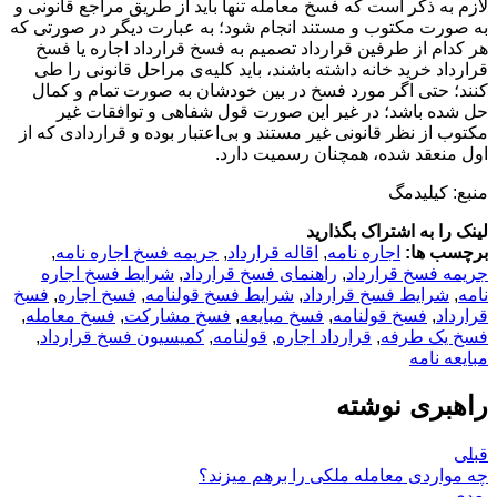
لازم به ذکر است که فسخ معامله تنها باید از طریق مراجع قانونی و
به صورت مکتوب و مستند انجام شود؛ به عبارت دیگر در صورتی که
هر کدام از طرفین قرارداد تصمیم به فسخ قرارداد اجاره یا فسخ
قرارداد خرید خانه داشته باشند، باید کلیه‌ی مراحل قانونی را طی
کنند؛ حتی اگر مورد فسخ در بین خودشان به صورت تمام و کمال
حل شده باشد؛ در غیر این صورت قول شفاهی و توافقات غیر
مکتوب از نظر قانونی غیر مستند و بی‌اعتبار بوده و قراردادی که از
اول منعقد شده، همچنان رسمیت دارد.
منبع: کیلیدمگ
لینک را به اشتراک بگذارید
برچسب ها:
اجاره نامه
,
اقاله قرارداد
,
جریمه فسخ اجاره نامه
,
جریمه فسخ قرارداد
,
راهنمای فسخ قرارداد
,
شرایط فسخ اجاره
نامه
,
شرایط فسخ قرارداد
,
شرایط فسخ قولنامه
,
فسخ اجاره
,
فسخ
قرارداد
,
فسخ قولنامه
,
فسخ مبایعه
,
فسخ مشارکت
,
فسخ معامله
,
فسخ یک طرفه
,
قرارداد اجاره
,
قولنامه
,
کمیسیون فسخ قرارداد
,
مبایعه نامه
راهبری نوشته
قبلی
چه مواردی معامله ملکی را برهم میزند؟
بعدی