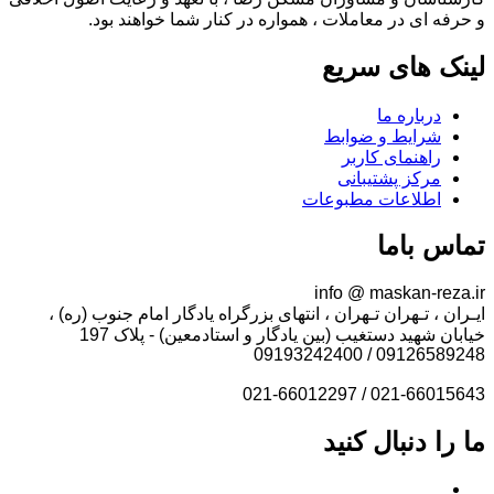
و حرفه ای در معاملات ، همواره در کنار شما خواهند بود.
لینک های سریع
درباره ما
شرایط و ضوابط
راهنمای کاربر
مرکز پشتیبانی
اطلاعات مطبوعات
تماس باما
info @ maskan-reza.ir
ایـران ، تـهران تـهران ، انتهای بزرگراه یادگار امام جنوب (ره) ،
خیابان شهید دستغیب (بین یادگار و استادمعین) - پلاک 197
09126589248 / 09193242400
021-66015643 / 021-66012297
ما را دنبال کنید