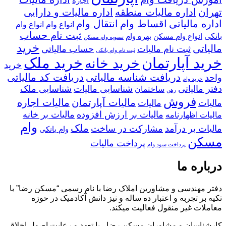
اجاره
تهران
اداره مالیات منطقه
اداره مالیات و دارایی
اداره مالیاتی
اقساط وام
انتقال وام
انواع وام
انواع وام
ثبت نام حساب
بانکی
انواع وام مسکن
بهره وام
تسویه وام مسکن
خرید
مالیاتی
ثبت نام مالیات
حساب مالیاتی
ثبت نام وام بانکی
خرید آپارتمان
خرید ملک
خرید خانه
خرید
دریافت شناسه مالیاتی
دریافت کد مالیاتی
واحد
خرید وام
دفتر مالیاتی
شناسایی مالیات
شناسایی ملک
ساختمان
رهن
فروش
مالیات آپارتمان
مالیات اجاره
مالیات
مالیات
مالیات بر ارزش افزوده
مالیات بر خانه
مالیات اظهارنامه
وام
ملک
مالیات بر درآمد
مشارکت در ساخت
وام بانکی
مسکن
پرداخت مالیات
پرداخت سود وام
درباره ما
دفتر مهندسی و مشاورین املاک رضا با نام رسمی “مسکن رضا” با
تکیه بر تجربه و اعتبار ده ساله و نیز دانش آکادمیک در حوزه
معاملات غیر منقول فعالیت میکند.
کارشناسان و مشاوران مسکن رضا ، با تعهد و رعایت اصول اخلاقی