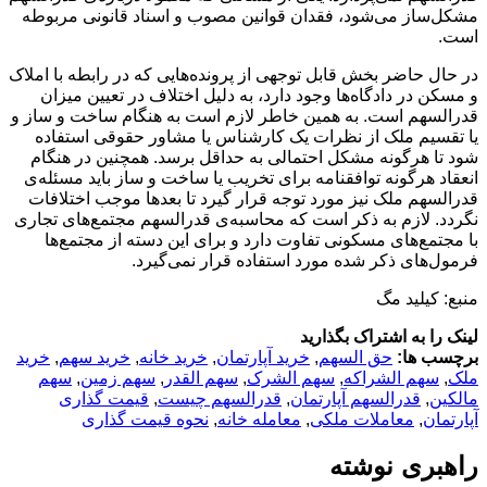
مشکل‌ساز می‌شود، فقدان قوانین مصوب و اسناد قانونی مربوطه
است.
در حال حاضر بخش قابل توجهی از پرونده‌هایی که در رابطه با املاک
و مسکن در دادگاه‌ها وجود دارد، به دلیل اختلاف در تعیین میزان
قدرالسهم است. به همین خاطر لازم است به هنگام ساخت و ساز و
یا تقسیم ملک از نظرات یک کارشناس یا مشاور حقوقی استفاده
شود تا هرگونه مشکل احتمالی به حداقل برسد. همچنین در هنگام
انعقاد هرگونه توافقنامه برای تخریب یا ساخت و ساز باید مسئله‌ی
قدرالسهم ملک نیز مورد توجه قرار گیرد تا بعدها موجب اختلافات
نگردد. لازم به ذکر است که محاسبه‌ی قدرالسهم مجتمع‌های تجاری
با مجتمع‌های مسکونی تفاوت دارد و برای این دسته از مجتمع‌ها
فرمول‌های ذکر شده مورد استفاده قرار نمی‌گیرد.
منبع: کیلید مگ
لینک را به اشتراک بگذارید
برچسب ها:
حق السهم
,
خرید آپارتمان
,
خرید خانه
,
خرید سهم
,
خرید
ملک
,
سهم الشراکه
,
سهم الشرک
,
سهم القدر
,
سهم زمین
,
سهم
مالکین
,
قدرالسهم آپارتمان
,
قدرالسهم چیست
,
قیمت گذاری
آپارتمان
,
معاملات ملکی
,
معامله خانه
,
نحوه قیمت گذاری
راهبری نوشته