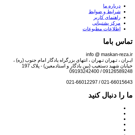
درباره ما
شرایط و ضوابط
راهنمای کاربر
مرکز پشتیبانی
اطلاعات مطبوعات
تماس باما
info @ maskan-reza.ir
ایـران ، تـهران تـهران ، انتهای بزرگراه یادگار امام جنوب (ره) ،
خیابان شهید دستغیب (بین یادگار و استادمعین) - پلاک 197
09126589248 / 09193242400
021-66015643 / 021-66012297
ما را دنبال کنید