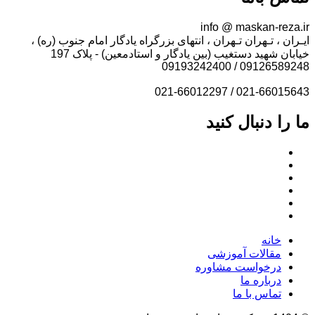
info @ maskan-reza.ir
ایـران ، تـهران تـهران ، انتهای بزرگراه یادگار امام جنوب (ره) ،
خیابان شهید دستغیب (بین یادگار و استادمعین) - پلاک 197
09126589248 / 09193242400
021-66015643 / 021-66012297
ما را دنبال کنید
خانه
مقالات آموزشی
درخواست مشاوره
درباره ما
تماس با ما