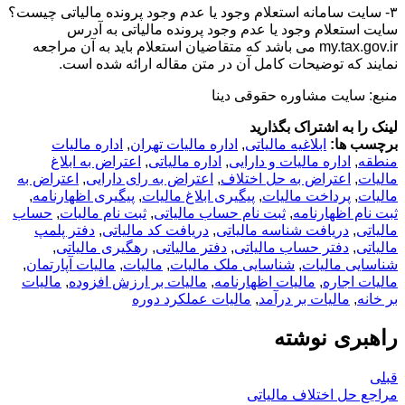
۳- سایت سامانه استعلام وجود یا عدم وجود پرونده مالیاتی چیست؟
سایت استعلام وجود یا عدم وجود پرونده مالیاتی به آدرس
my.tax.gov.ir می باشد که متقاضیان استعلام باید به آن مراجعه
نمایند که توضیحات کامل آن در متن مقاله ارائه شده است.
منبع: سایت مشاوره حقوقی دینا
لینک را به اشتراک بگذارید
برچسب ها:
ابلاغیه مالیاتی
,
اداره مالیات تهران
,
اداره مالیات
منطقه
,
اداره مالیات و دارایی
,
اداره مالیاتی
,
اعتراض به ابلاغ
مالیات
,
اعتراض به حل اختلاف
,
اعتراض به رای دارایی
,
اعتراض به
مالیات
,
پرداخت مالیات
,
پیگیری ابلاغ مالیات
,
پیگیری اظهارنامه
,
ثبت نام اظهارنامه
,
ثبت نام حساب مالیاتی
,
ثبت نام مالیات
,
حساب
مالیاتی
,
دریافت شناسه مالیاتی
,
دریافت کد مالیاتی
,
دفتر پلمپ
مالیاتی
,
دفتر حساب مالیاتی
,
دفتر مالیاتی
,
رهگیری مالیاتی
,
شناسایی مالیات
,
شناسایی ملک مالیات
,
مالیات
,
مالیات آپارتمان
,
مالیات اجاره
,
مالیات اظهارنامه
,
مالیات بر ارزش افزوده
,
مالیات
بر خانه
,
مالیات بر درآمد
,
مالیات عملکرد دوره
راهبری نوشته
قبلی
مراجع حل اختلاف مالیاتی