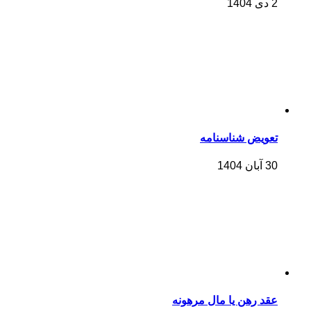
2 دی 1404
تعویض شناسنامه
30 آبان 1404
عقد رهن یا مال مرهونه