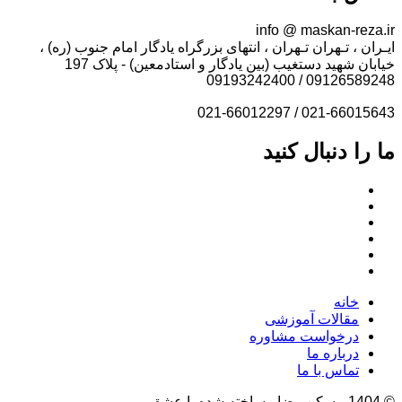
info @ maskan-reza.ir
ایـران ، تـهران تـهران ، انتهای بزرگراه یادگار امام جنوب (ره) ،
خیابان شهید دستغیب (بین یادگار و استادمعین) - پلاک 197
09126589248 / 09193242400
021-66015643 / 021-66012297
ما را دنبال کنید
خانه
مقالات آموزشی
درخواست مشاوره
درباره ما
تماس با ما
© 1404 مسکن رضا ، ساخته شده با عشق.