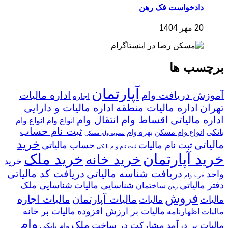
دادخواست فک رهن
20 مهر 1404
برچسب ها
آپارتمان
آموزش دریافت وام
اداره مالیات
اجاره
تهران
اداره مالیات منطقه
اداره مالیات و دارایی
اداره مالیاتی
اقساط وام
انتقال وام
انواع وام
انواع وام
ثبت نام حساب
بانکی
انواع وام مسکن
بهره وام
تسویه وام مسکن
خرید
مالیاتی
ثبت نام مالیات
حساب مالیاتی
ثبت نام وام بانکی
خرید آپارتمان
خرید ملک
خرید خانه
خرید
دریافت شناسه مالیاتی
دریافت کد مالیاتی
واحد
خرید وام
دفتر مالیاتی
شناسایی مالیات
شناسایی ملک
ساختمان
رهن
فروش
مالیات آپارتمان
مالیات اجاره
مالیات
مالیات
مالیات بر ارزش افزوده
مالیات بر خانه
مالیات اظهارنامه
وام
ملک
مالیات بر درآمد
مشارکت در ساخت
وام بانکی