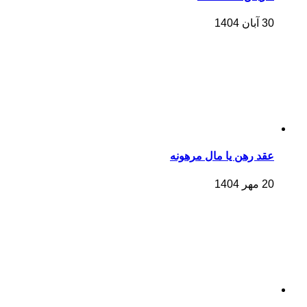
30 آبان 1404
عقد رهن یا مال مرهونه
20 مهر 1404