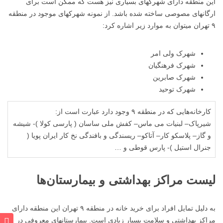
این منطقه دارای شهرکهای بسیاری نیز هست که ممکن است برای
ارگانهای مصوصی ساخته شده باشد. از نمونه شهرکهای موجود در منطقه
۹ تهران میتوان به موارد زیر اشاره کرد:
شهرک ولی امر
شهرک فرهنگیان
شهرک صابرین
شهرک توحید
کارخانه‌هایی که در منطقه ۹ وجود دارد عبارت است از:
شیرپاک– لبنیات می ماس– کفش ملی ساسان ( پارسی کولا )- شیشه
و گاز– پلاسکو کار– آتاکو– ریسندگی و بافندگی نخ کار ایران پویا (
جنرال استیل )- پارس قوطی و …
لیست مراکز بهداشتی و بیمارستان‌ها
به دلیل تمایل افراد برای خرید خانه در منطقه ۹ تهران این منطقه دارای
مراکز بهداشتی و سلامت بسیار زیادی است. بیمارستانهای معروفی در