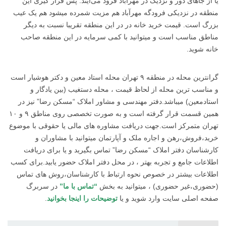
یا از جاهای دور و نزدیک در مهرآباد فرود می‌آیند. پس قرار گیری این
منطقه در نزدیکی فرودگه مهرآباد هم مزیت شمرده میشود هم یک عیب
بزرگ است. قیمت خرید خانه در در این منطقه تقریبا نسبت به دیگر
مناطق مناسب است و میتوانید با کمی سرمایه در این منطقه صاحب
خانه شوید.
گرانترین محله در منطقه ۹ تهران محله استاد معین و دکتر هوشیار است
و مناسب ترین محله از لحاظ قیمت ، محله دستغیب (بین یادگار و
استادمعین) میباشد.دفتر مهندسی و مشاور املاک “مسکن رضا” نیز در
همین قسمت قرار گرفته است و به صورت تخصصی روی مناطق ۹ و ۱۰
تهران متمرکز است.جهت دریافت مشاوره های مالی یا حقوقی با موضوع
خرید،فروش،رهن و اجاره ملک و آپارتمان میتوانید با مشاوران و
کارشناسان دفتر املاک “مسکن رضا” تماس بگیرید و یا برای دریافت
اطلاعات جامع و تجربه بهتر ، در محل دفتر املاک حضور یابید.برای کسب
اطلاعات بیشتر در خصوص نحوه ارتباط با کارشناسان،روش های تماس
(حضوری،غیر حضوری) ، میتوانید به بخش
“تماس با ما”
در سربرگ
صفحه اصلی سایت وارد شوید و یا
توضیحات را اینجا بخوانید
.