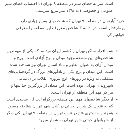
است سرانه فضای سبز در منطقه ۹ تهران (با احتساب فضای سبز
عمومی و خصوصی) به ۱۳/۸ متر مربع میرسد .
خرید آپارتمان در منطقه ۹ تهران که شاخصهای بسیار زیادی دارد
پرطرفدار است. در ادامه ۳ شاخص معروف این منطقه را معرفی
خواهیم کرد:
همه افراد ساکن تهران و کشور ایران میدانند که یکی از مهم‌ترین
شاخص‌های این منطقه وجود میدان و برج آزادی است. برج و
میدان آزای به عنوان مظهر و نماد استان تهران نیز شناخته شده
است. این میدان و برج یکی از یادآورهای بزرگ در گردهمایی‌های
مملکتی به ویژه در روزهای اوج پیروزی انقلاب برای تمامی
شهروندان تهرانی بوده است. این میدان از بزرگترین جذابیتها و
مراکز مهم این منطقه از تهران است.
از دیگر شاخصهای مهم این منطقه بزرگراه ایت ا… سعیدی است
که به عنوان یک شریان حیاتی در کلان شهر تهران شناخته میشود.
همچنین ۶۵ متری فتح در غرب تهران در منطقه ۹ تهران یکی دیگر
از شریانهای حیاتی شهر تهران به شمار میرود.