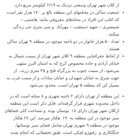
از کلان شهر تهران وسعتی نزدیک به ۶/۱۹ کیلومتر مربع دارد.
جمعیت ساکن در محله‌‍های این منطقه بالغ بر ۱۷۰ هزار نفر است
که اغلب این افراد در محله‌های معروفی مانند: هاشمی –
شمشیری – شهید دستغیب – مهرآباد و سی متری جی زندگی
میکنند.
تعداد ۵۰ هزار خانوار در دو ناحیه موجود در منطقه ۹ تهران ساکن
هستند.
از لحاظ جغرافیایی منطقه ۹ کلان شهر تهران از سمت شمال به
خیابان آزادی و جاده مخصوص کرج که به استان البرز منتهی
می‌شود، از سمت جنوب به بزرگراه فتح و ۴۵ متری زرند، از
جهت شرق به خیابان شهیدان و خیابان سادات و از سمت غرب به
مسیل کن که منطقه ۵ تهران است، محدود می‌شود.
این منطقه از تهران دارای ۲ ناحیه شهری و ۸ محله است که در
داخل محدوده شهری قرار گرفته‌اند. قابل ذکر است این منطقه
ازکلان شهر تهران دارای ۱۸ بوستان بوده و مساحت کلی فضاهای
سبز موجود در این منطقه به ۶۷ هکتار میرسد. این ۶۷ هکتار
موجود در منطقه ۹ شهری تهران شامل فضای سبز بوستانها،
جنگلکاری و رفیوژو لچکی است. طبق تحقیقاتی که انجام شده