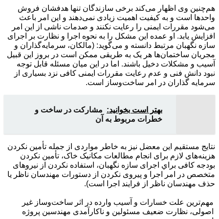
هم‌چنین وی اظهار می‌کند برخی سازندگان تنها هدفشان فروش
واحدها است و به کیفیت اهمیت زیادی نمی‌دهند و این امر باعث
می‌شود مقررات ایمنی را رعایت نکنند و صدمات ناشی از این امر
افزایش یابد. او عمده اين مشکل را به نحوه اجرا و نظارت بر اجرای
سازه نگهبان مرتبط دانسته و می‌گوید: (مالکان، سرمایه‌گذاران و
مجريان ساختمان‌ها هر يک به طريقی ممکن است در بروز اين قبيل
آسیب و مشکلات دخيل باشند. اما در اين ميان مسئله قابل توجه
نبود دانش فنی و عدم رعایت مقررات ایمنی کافی نزد بسياری از
سرمايه گذاران در امر ساخت‌وساز است.
بهتر است بخوانید:
مشارکت در ساخت و
خطرات مربوط به آن
نتايج مستقيم اين معضل نيز به خاطر مواردی از جمله تأمین نکردن
هزینه‌های لازم برای انجام مطالعات مکانيک خاک، تأمین نکردن
بودجه کافی براي اجرای سازه نگهبان، استفاده نکردن از نيروهای
متخصص در امر اجرا و پيروی نکردن از دستورات مهندسان ناظر يا
حذف مهندسان ناظر از فرايند اجرا است).
مهم‌ترین علت خسارات و آسیب وارده در اثر ساخت‌وساز غیر
اصولی، نظارت ضعیف مسئولین و ناکارآمدی مهندسین پروژه