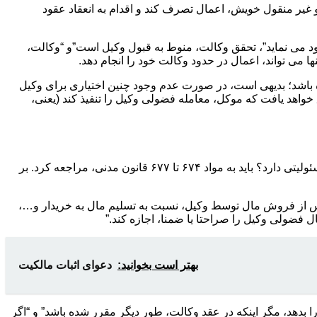
 غیر منقول خویش، اعمال تصرف کند و اقدام به انعقاد عقود
ی، نایب خود می نماید”، تحقق وکالت، منوط به قبول وکیل است”و “وکالت،
ده باشد؛ بدیهی است، در صورت عدم وجود چنین اختیاری برای وکیل
اهد یافت که موکل، معامله فضولی وکیل را تنفیذ کند (یعنی،
در توضیح تعهدات موکل، پس از فروش مال توسط وکیل و برای پاسخ به این پرسش که موکل در صورت فروش مال غیر با وکالتنامه چه مسئولیتی دارد؟ باید به مواد ۶۷۴ تا ۶۷۷ قانون مدنی، مراجعه کرد. بر
ل باید، پس از فروش مال توسط وکیل، نسبت به تسلیم مال به خریدار و…،
ل فضولی وکیل را صراحتا یا ضمنا، اجازه کند.”
بهتر است بخوانید:
دعوای اثبات مالکیت
وکیل را بدهد، مگر اینکه در عقد وکالت، طور دیگر مقرر شده باشد” و “اگر