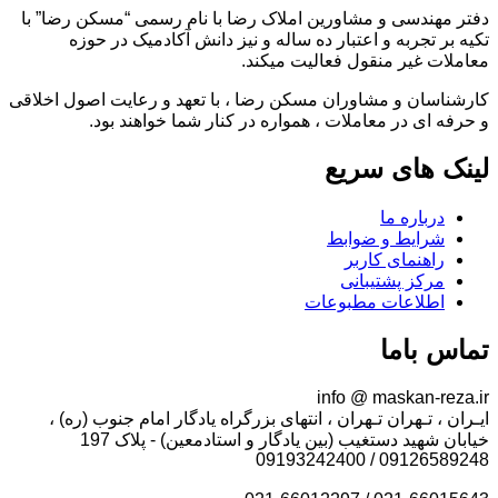
دفتر مهندسی و مشاورین املاک رضا با نام رسمی “مسکن رضا” با
تکیه بر تجربه و اعتبار ده ساله و نیز دانش آکادمیک در حوزه
معاملات غیر منقول فعالیت میکند.
کارشناسان و مشاوران مسکن رضا ، با تعهد و رعایت اصول اخلاقی
و حرفه ای در معاملات ، همواره در کنار شما خواهند بود.
لینک های سریع
درباره ما
شرایط و ضوابط
راهنمای کاربر
مرکز پشتیبانی
اطلاعات مطبوعات
تماس باما
info @ maskan-reza.ir
ایـران ، تـهران تـهران ، انتهای بزرگراه یادگار امام جنوب (ره) ،
خیابان شهید دستغیب (بین یادگار و استادمعین) - پلاک 197
09126589248 / 09193242400