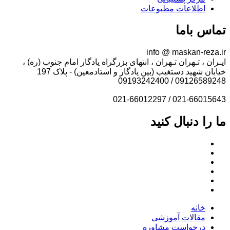
اطلاعات مطبوعات
تماس باما
info @ maskan-reza.ir
ایـران ، تـهران تـهران ، انتهای بزرگراه یادگار امام جنوب (ره) ،
خیابان شهید دستغیب (بین یادگار و استادمعین) - پلاک 197
09126589248 / 09193242400
021-66015643 / 021-66012297
ما را دنبال کنید
خانه
مقالات آموزشی
درخواست مشاوره