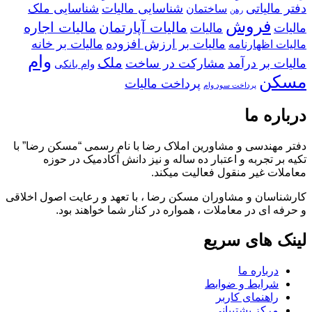
دفتر مالیاتی
شناسایی مالیات
شناسایی ملک
ساختمان
رهن
فروش
مالیات آپارتمان
مالیات اجاره
مالیات
مالیات
مالیات بر ارزش افزوده
مالیات بر خانه
مالیات اظهارنامه
وام
ملک
مالیات بر درآمد
مشارکت در ساخت
وام بانکی
مسکن
پرداخت مالیات
پرداخت سود وام
درباره ما
دفتر مهندسی و مشاورین املاک رضا با نام رسمی “مسکن رضا” با
تکیه بر تجربه و اعتبار ده ساله و نیز دانش آکادمیک در حوزه
معاملات غیر منقول فعالیت میکند.
کارشناسان و مشاوران مسکن رضا ، با تعهد و رعایت اصول اخلاقی
و حرفه ای در معاملات ، همواره در کنار شما خواهند بود.
لینک های سریع
درباره ما
شرایط و ضوابط
راهنمای کاربر
مرکز پشتیبانی