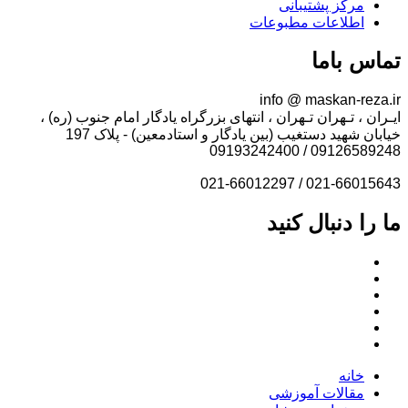
مرکز پشتیبانی
اطلاعات مطبوعات
تماس باما
info @ maskan-reza.ir
ایـران ، تـهران تـهران ، انتهای بزرگراه یادگار امام جنوب (ره) ،
خیابان شهید دستغیب (بین یادگار و استادمعین) - پلاک 197
09126589248 / 09193242400
021-66015643 / 021-66012297
ما را دنبال کنید
خانه
مقالات آموزشی