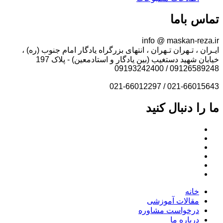
تماس باما
info @ maskan-reza.ir
ایـران ، تـهران تـهران ، انتهای بزرگراه یادگار امام جنوب (ره) ،
خیابان شهید دستغیب (بین یادگار و استادمعین) - پلاک 197
09126589248 / 09193242400
021-66015643 / 021-66012297
ما را دنبال کنید
خانه
مقالات آموزشی
درخواست مشاوره
درباره ما