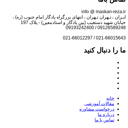
info @ maskan-reza.ir
ایـران ، تـهران تـهران ، انتهای بزرگراه یادگار امام جنوب (ره) ،
خیابان شهید دستغیب (بین یادگار و استادمعین) - پلاک 197
09126589248 / 09193242400
021-66015643 / 021-66012297
ما را دنبال کنید
خانه
مقالات آموزشی
درخواست مشاوره
درباره ما
تماس با ما