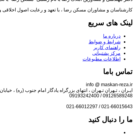
کارشناسان و مشاوران مسکن رضا ، با تعهد و رعایت اصول اخلاقی و ح
لینک های سریع
درباره ما
شرایط و ضوابط
راهنمای کاربر
مرکز پشتیبانی
اطلاعات مطبوعات
تماس باما
info @ maskan-reza.ir
ایـران ، تـهران تـهران ، انتهای بزرگراه یادگار امام جنوب (ره) ، خیابان 
09126589248 / 09193242400
021-66015643 / 021-66012297
ما را دنبال کنید