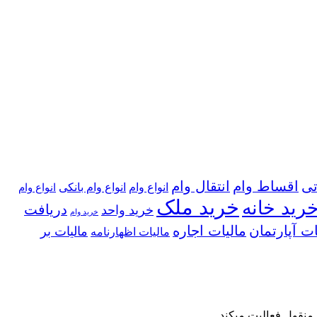
تی
اقساط وام
انتقال وام
انواع وام
انواع وام بانکی
انواع وام
خرید ملک
رید خانه
دریافت
خرید واحد
خرید وام
ات آپارتمان
مالیات اجاره
مالیات بر
مالیات اظهارنامه
 منقول فعالیت میکند.