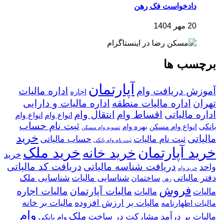
دادخواست فک رهن
20 مهر 1404
برچسب ها
آپارتمان
آموزش دریافت وام
اداره مالیات
اجاره
تهران
اداره مالیات منطقه
اداره مالیات و دارایی
اداره مالیاتی
اقساط وام
انتقال وام
انواع وام
انواع وام
ثبت نام حساب
بانکی
انواع وام مسکن
بهره وام
تسویه وام مسکن
خرید
مالیاتی
ثبت نام مالیات
حساب مالیاتی
ثبت نام وام بانکی
خرید آپارتمان
خرید ملک
خرید خانه
خرید
دریافت شناسه مالیاتی
دریافت کد مالیاتی
واحد
خرید وام
دفتر مالیاتی
شناسایی مالیات
شناسایی ملک
ساختمان
رهن
فروش
مالیات آپارتمان
مالیات اجاره
مالیات
مالیات
مالیات بر ارزش افزوده
مالیات بر خانه
مالیات اظهارنامه
وام
ملک
مالیات بر درآمد
مشارکت در ساخت
وام بانکی