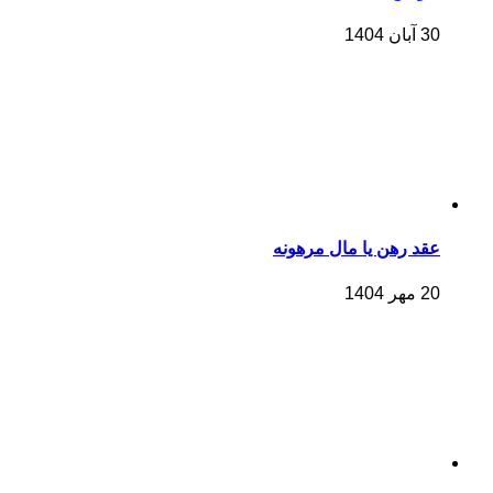
30 آبان 1404
عقد رهن یا مال مرهونه
20 مهر 1404