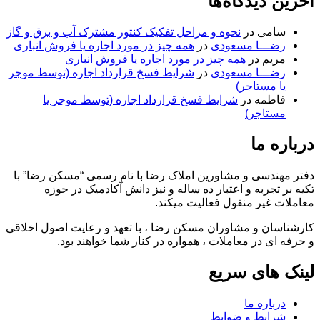
آخرین دیدگاه‌ها
سامی
در
نحوه و مراحل تفکیک کنتور مشترک آب و برق و گاز
رضـــا مسعودی
در
همه چیز در مورد اجاره یا فروش انباری
مریم
در
همه چیز در مورد اجاره یا فروش انباری
رضـــا مسعودی
در
شرایط فسخ قرارداد اجاره (توسط موجر
یا مستاجر)
فاطمه
در
شرایط فسخ قرارداد اجاره (توسط موجر یا
مستاجر)
درباره ما
دفتر مهندسی و مشاورین املاک رضا با نام رسمی “مسکن رضا” با
تکیه بر تجربه و اعتبار ده ساله و نیز دانش آکادمیک در حوزه
معاملات غیر منقول فعالیت میکند.
کارشناسان و مشاوران مسکن رضا ، با تعهد و رعایت اصول اخلاقی
و حرفه ای در معاملات ، همواره در کنار شما خواهند بود.
لینک های سریع
درباره ما
شرایط و ضوابط