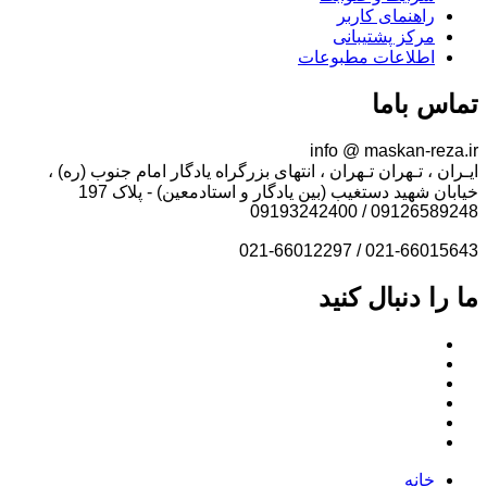
راهنمای کاربر
مرکز پشتیبانی
اطلاعات مطبوعات
تماس باما
info @ maskan-reza.ir
ایـران ، تـهران تـهران ، انتهای بزرگراه یادگار امام جنوب (ره) ،
خیابان شهید دستغیب (بین یادگار و استادمعین) - پلاک 197
09126589248 / 09193242400
021-66015643 / 021-66012297
ما را دنبال کنید
خانه